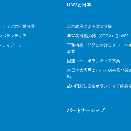
容
UNVと日本
ンティアの活動分野
日本政府による財政支援
ンボランティア
JICA海外協力隊（JOCV）とUNV
ンティア・デー
平和構築・開発におけるグローバ
事業
国連ユースボランティア事業
東日本大震災にかかるUNV及び関
動
故中田武仁国連ボランティア終身
ス
パートナーシップ