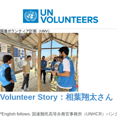
国連ボランティア計画（UNV）
Volunteer Story：相葉
*English follows. 国連難民高等弁務官事務所（