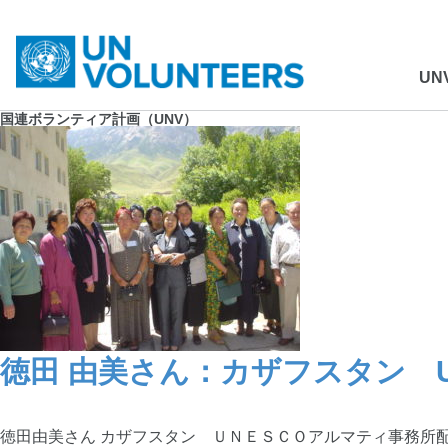
UN
国連ボランティア計画（UNV）
徳田 由美さん：カザフスタン U
徳田由美さん カザフスタン ＵＮＥＳＣＯアルマティ事務所配属 