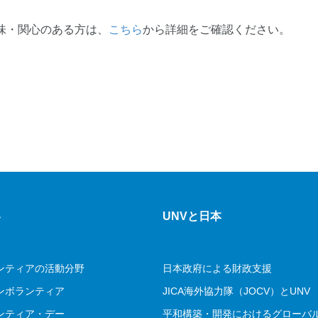
味・関心のある方は、
こちら
から詳細をご確認ください。
容
UNVと日本
ンティアの活動分野
日本政府による財政支援
ンボランティア
JICA海外協力隊（JOCV）とUNV
ンティア・デー
平和構築・開発におけるグローバ