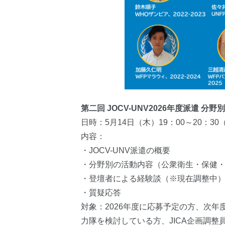
第二回 JOCV-UNV2026年度派遣
日時：
5
月
14
日（木）
19
：
00
～20：3
0
内容：
・JOCV-UNV派遣の概要
・分野別の活動内容（公衆衛生・保健
・登壇者による経験談（※現在調整中
・質疑応答
対象：
2026
年度に応募予定の方、次年
力隊を検討している方、
JICA
企画調整